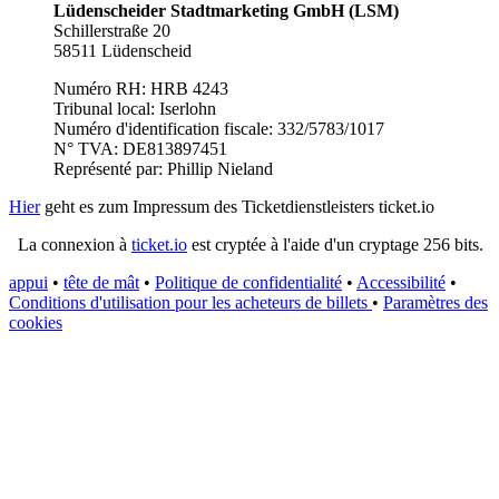
Lüdenscheider Stadtmarketing GmbH (LSM)
Schillerstraße 20
58511 Lüdenscheid
Numéro RH: HRB 4243
Tribunal local: Iserlohn
Numéro d'identification fiscale: 332/5783/1017
N° TVA: DE813897451
Représenté par: Phillip Nieland
Hier
geht es zum Impressum des Ticketdienstleisters ticket.io
La connexion à
ticket.io
est cryptée à l'aide d'un cryptage 256 bits.
appui
•
tête de mât
•
Politique de confidentialité
•
Accessibilité
•
Conditions d'utilisation pour les acheteurs de billets
•
Paramètres des
cookies