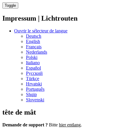
Toggle
Impressum | Lichtrouten
Ouvrir le sélecteur de langue
Deutsch
English
Français
Nederlands
Polski
Italiano
Español
Русский
Türkçe
Hrvatski
Português
Shqip
Slovenski
tête de mât
Demande de support ?
Bitte
hier entlang
.