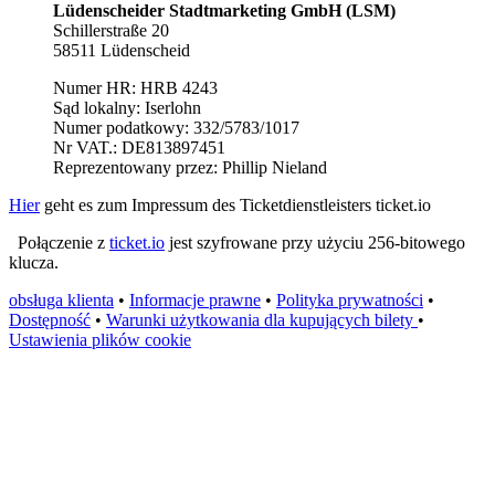
Lüdenscheider Stadtmarketing GmbH (LSM)
Schillerstraße 20
58511 Lüdenscheid
Numer HR: HRB 4243
Sąd lokalny: Iserlohn
Numer podatkowy: 332/5783/1017
Nr VAT.: DE813897451
Reprezentowany przez: Phillip Nieland
Hier
geht es zum Impressum des Ticketdienstleisters ticket.io
Połączenie z
ticket.io
jest szyfrowane przy użyciu 256-bitowego
klucza.
obsługa klienta
•
Informacje prawne
•
Polityka prywatności
•
Dostępność
•
Warunki użytkowania dla kupujących bilety
•
Ustawienia plików cookie