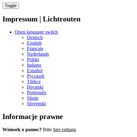
Toggle
Impressum | Lichtrouten
Open language switch
Deutsch
English
Français
Nederlands
Polski
Italiano
Español
Русский
Türkçe
Hrvatski
Português
Shqip
Slovenski
Informacje prawne
Wniosek o pomoc?
Bitte
hier entlang
.